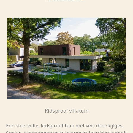
Kidsproof villatuin
Een
sfeervolle,
kidsproof
tuin
met
veel
doorkijkjes.
Spelen,
ontspannen
en
tuinieren
krijgen
hier
ieder
h