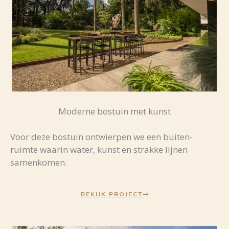
Moderne bostuin met kunst
Voor
deze
bostuin
ontwierpen
we
een
buiten-
ruimte
waarin
water,
kunst
en
strakke
lijnen
samenkomen.
BEKIJK PROJECT