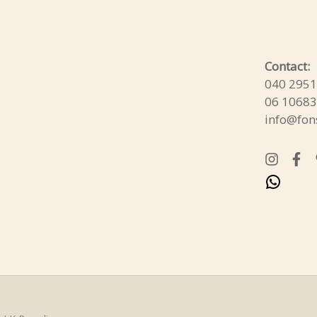
What
Contact:
040 295
06 1068
info@fons