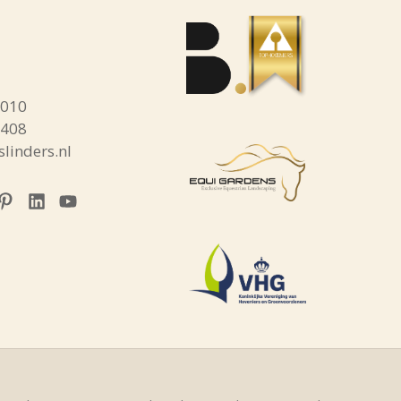
sApp
1010
3408
linders.nl