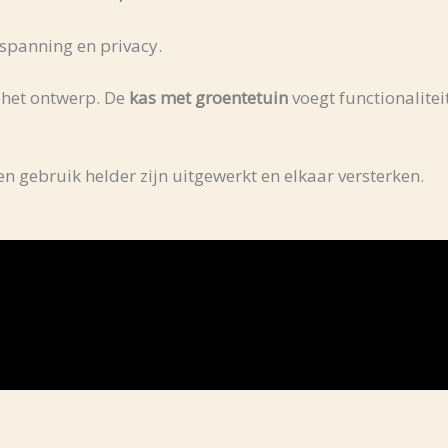
tspanning en privacy.
 het ontwerp. De
kas met groentetuin
voegt functionalitei
n gebruik helder zijn uitgewerkt en elkaar versterken.