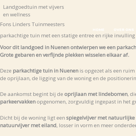
Skip
Landgoedtuin met vijvers
to
en wellness
content
Fons Linders Tuinmeesters
HOME
OVER ONS
parkachtige tuin met een statige entree en rijke invulling
Voor dit landgoed in Nuenen ontwierpen we een parkachti
Grote gebaren en verfijnde plekken wisselen elkaar af.
Deze
parkachtige tuin in Nuenen
is opgezet als een ruim
de oprijlaan, de ligging van de woning en de positionerin
De aankomst begint bij de
oprijlaan met lindebomen
, d
parkeervakken
opgenomen, zorgvuldig ingepast in het g
Dicht bij de woning ligt een
spiegelvijver met natuurlijke 
natuurvijver met eiland
, losser in vorm en meer onderde