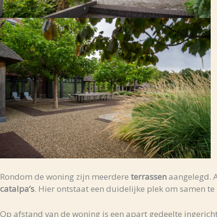
Rondom de woning zijn meerdere
terrassen
aangelegd. Aa
catalpa’s
. Hier ontstaat een duidelijke plek om samen te
Op afstand van de woning is een apart gedeelte ingeric