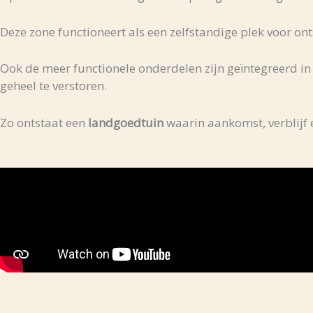
Deze zone functioneert als een zelfstandige plek voor on
Ook de meer functionele onderdelen zijn geïntegreerd in
geheel te verstoren.
Zo ontstaat een
landgoedtuin
waarin aankomst, verblijf e