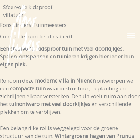
Skip
Sfeervolle kidsproof
to
villatuin
content
Fons Linders Tuinmeesters
Compacte tuin die alles biedt
Een
sfeervolle,
kidsproof
tuin
met
veel
doorkijkjes.
Spelen,
ontspannen
en
tuinieren
krijgen
hier
ieder
hun
eigen
plek.
Rondom
deze
moderne
villa
in
Nuenen
ontwierpen
we
een
compacte
tuin
waarin
structuur,
beplanting
en
zichtlijnen
elkaar
versterken. De tuin voelt
ruim
aan
door
het
tuinontwerp
met
veel
doorkijkjes
en
verschillende
plekken
om
te
verblijven.
Een
belangrijke
rol
is
weggelegd
voor
de
groene
structuur
van
de
tuin.
Wintergroene
hagen
van
Prunus