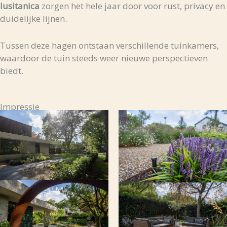
lusitanica
zorgen
het
hele
jaar
door
voor
rust,
privacy
en
duidelijke
lijnen.
Tussen
deze
hagen
ontstaan
verschillende
tuinkamers,
waardoor
de
tuin
steeds
weer
nieuwe
perspectieven
biedt.
Impressie