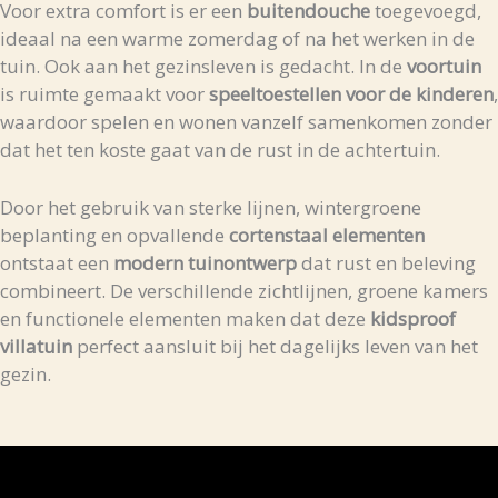
Voor
extra
comfort
is
er
een
buitendouche
toegevoegd,
ideaal
na
een
warme
zomerdag
of
na
het
werken
in
de
tuin.
Ook
aan
het
gezinsleven
is
gedacht.
In
de
voortuin
is
ruimte
gemaakt
voor
speeltoestellen
voor
de
kinderen
,
waardoor
spelen
en
wonen
vanzelf
samenkomen
zonder
dat
het
ten
koste
gaat
van
de
rust
in
de
achtertuin.
Door
het
gebruik
van
sterke
lijnen,
wintergroene
beplanting
en
opvallende
cortenstaal
elementen
ontstaat
een
modern
tuinontwerp
dat
rust
en
beleving
combineert.
De
verschillende
zichtlijnen,
groene
kamers
en
functionele
elementen
maken
dat
deze
kidsproof
villatuin
perfect
aansluit
bij
het
dagelijks
leven
van
het
gezin.