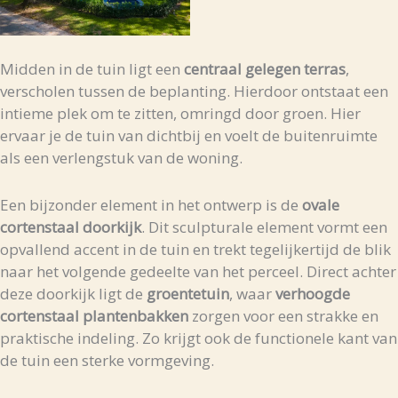
Midden
in
de
tuin
ligt
een
centraal
gelegen
terras
,
verscholen
tussen
de
beplanting.
Hierdoor
ontstaat
een
intieme
plek
om
te
zitten,
omringd
door
groen.
Hier
ervaar
je
de
tuin
van
dichtbij
en
voelt
de
buitenruimte
als
een
verlengstuk
van
de
woning.
Een
bijzonder
element
in
het
ontwerp
is
de
ovale
cortenstaal
doorkijk
.
Dit
sculpturale
element
vormt
een
opvallend
accent
in
de
tuin
en
trekt
tegelijkertijd
de
blik
naar
het
volgende
gedeelte
van
het
perceel.
Direct
achter
deze
doorkijk
ligt
de
groentetuin
,
waar
verhoogde
cortenstaal
plantenbakken
zorgen
voor
een
strakke
en
praktische
indeling.
Zo
krijgt
ook
de
functionele
kant
van
de
tuin
een
sterke
vormgeving.