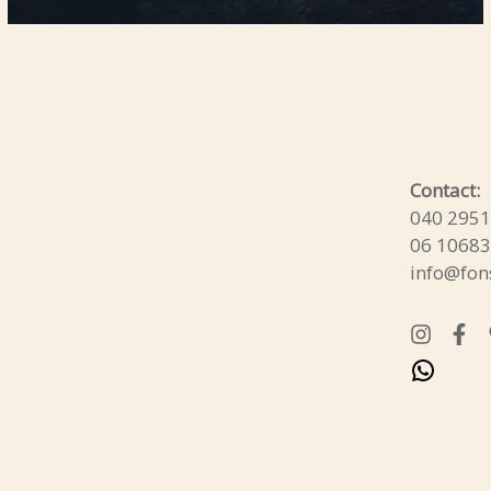
What
Contact:
040 295
06 1068
info@fons