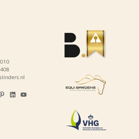
sApp
1010
3408
linders.nl