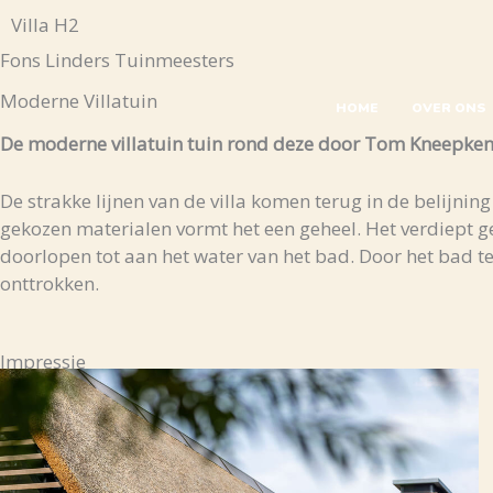
Skip
Villa H2
to
Fons Linders Tuinmeesters
content
Moderne Villatuin
HOME
OVER ONS
De moderne villatuin tuin rond deze door Tom Kneepkens
De strakke lijnen van de villa komen terug in de belij
gekozen materialen vormt het een geheel. Het verdiept g
doorlopen tot aan het water van het bad. Door het bad te
onttrokken.
Impressie