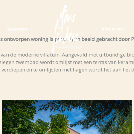
DIENSTEN
PROJECTEN
 ontworpen woning is prachtig in beeld gebracht door P
ning van de moderne villatuin. Aangevuld met uitbundige
elegen zwembad wordt omlijst met een terras van keramis
 verdiepen en te omlijsten met hagen wordt het aan het d