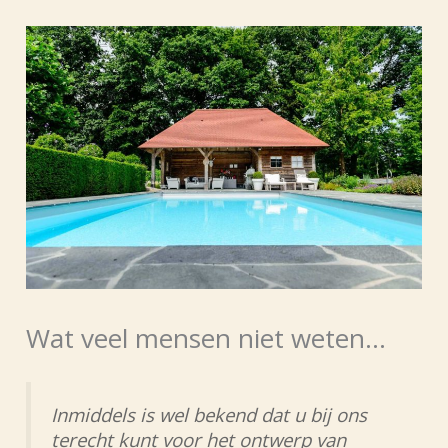
Skip
to
content
Wat veel mensen niet weten…
Inmiddels is wel bekend dat u bij ons
terecht kunt voor het ontwerp van