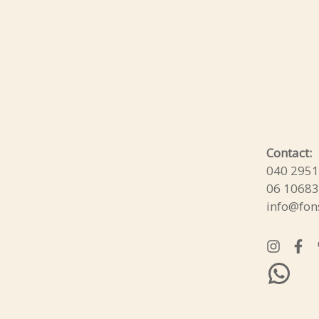
Wha
Contact:
040 295
06 1068
info@fons