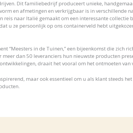
bedrijven. Dit familiebedrijf produceert unieke, handgem
in vorm en afmetingen en verkrijgbaar is in verschillende na
n reis naar Italië gemaakt om een interessante collectie 
t u ze persoonlijk op ons containerveld hebt uitgekozen,
ent “Meesters in de Tuinen,” een bijeenkomst die zich ri
r meer dan 50 leveranciers hun nieuwste producten pres
ontwikkelingen, draait het vooral om het ontmoeten van
inspirerend, maar ook essentieel om u als klant steeds het
roducten.