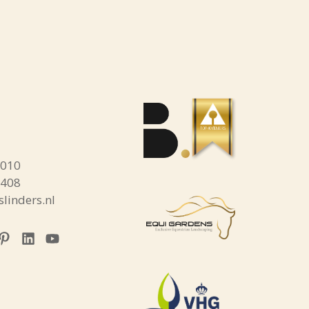
tsApp
1010
3408
linders.nl